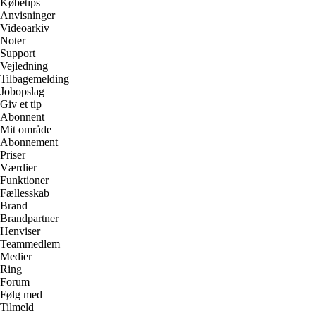
Købetips
Anvisninger
Videoarkiv
Noter
Support
Vejledning
Tilbagemelding
Jobopslag
Giv et tip
Abonnent
Mit område
Abonnement
Priser
Værdier
Funktioner
Fællesskab
Brand
Brandpartner
Henviser
Teammedlem
Medier
Ring
Forum
Følg med
Tilmeld