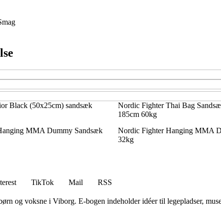
Smag
lse
ior Black (50x25cm) sandsæk
Nordic Fighter Thai Bag Sands
185cm 60kg
r Hanging MMA Dummy Sandsæk
Nordic Fighter Hanging MMA
32kg
terest
TikTok
Mail
RSS
 børn og voksne i Viborg. E-bogen indeholder idéer til legepladser, muse