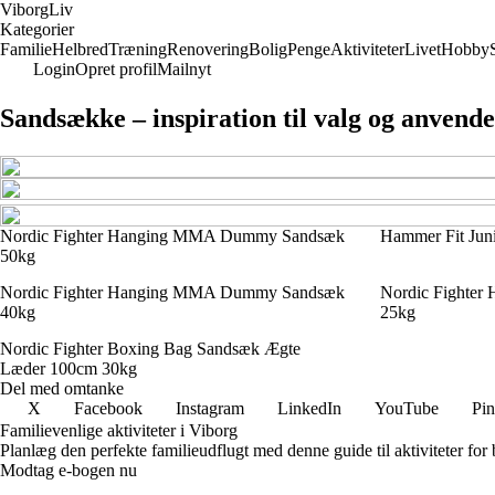
Viborg
Liv
Kategorier
Familie
Helbred
Træning
Renovering
Bolig
Penge
Aktiviteter
Livet
Hobby
Login
Opret profil
Mailnyt
Sandsække – inspiration til valg og anvende
Nordic Fighter Hanging MMA Dummy Sandsæk
Hammer Fit Jun
50kg
Nordic Fighter Hanging MMA Dummy Sandsæk
Nordic Fighte
40kg
25kg
Nordic Fighter Boxing Bag Sandsæk Ægte
Læder 100cm 30kg
Del med omtanke
X
Facebook
Instagram
LinkedIn
YouTube
Pin
Familievenlige aktiviteter i Viborg
Planlæg den perfekte familieudflugt med denne guide til aktiviteter for
Modtag e-bogen nu