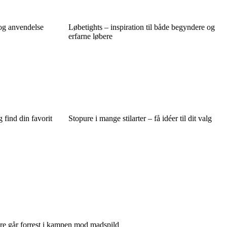
 og anvendelse
Løbetights – inspiration til både begyndere og
erfarne løbere
 find din favorit
Stopure i mange stilarter – få idéer til dit valg
re går forrest i kampen mod madspild