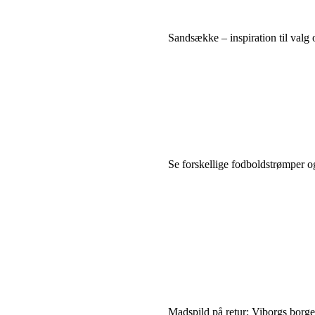
Sandsække – inspiration til valg
Se forskellige fodboldstrømper og
Madspild på retur: Viborgs borge