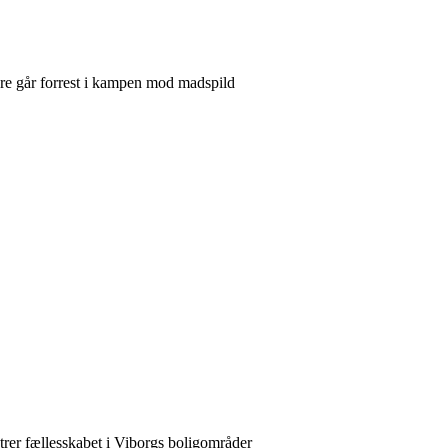
re går forrest i kampen mod madspild
rer fællesskabet i Viborgs boligområder