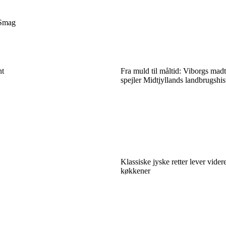
Smag
nt
Fra muld til måltid: Viborgs madt
spejler Midtjyllands landbrugshis
Klassiske jyske retter lever vider
køkkener