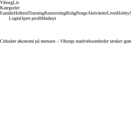
Viborg
Liv
Kategorier
Familie
Helbred
Træning
Renovering
Bolig
Penge
Aktiviteter
Livet
Hobby
Login
Opret profil
Mailnyt
Cirkulær økonomi på menuen – Viborgs madvirksomheder tænker grø