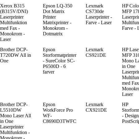
Xerox B315
Epson LQ-350
Lexmark
HP Colo
(B315V/DNI)
Dot Matrix
CS730de
MFP 17
Laserprinter
Printer
Laserprinter -
Laserpri
Multifunktion
Matrixprinter -
Farve - Laser
Multifun
med Fax -
Monokrom -
Farve - 
Monokrom -
Dotmatrix
Laser
Brother DCP-
Epson
Lexmark
HP Laser
T720DW All in
Storformatprinter
CS921DE
MFP 31
One
- SureColor SC-
Mono La
P6500D - 6
in One
farver
Laserpri
Multifun
med Fax
Monokr
Laser
Brother DCP-
Epson
Lexmark
HP
L5510DW
WorkForce Pro
CX921DE
Storform
Mono Laser All
WF-
- Design
in One
C8690D3TWFC
PostScri
Laserprinter
Multifunktion -
Monokrom -