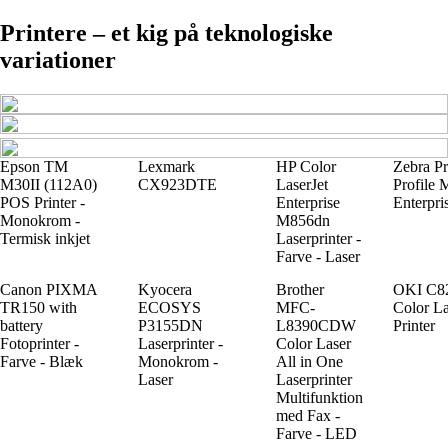
Printere – et kig på teknologiske
variationer
Epson TM
Lexmark
HP Color
Zebra Pr
M30II (112A0)
CX923DTE
LaserJet
Profile 
POS Printer -
Enterprise
Enterpri
Monokrom -
M856dn
Termisk inkjet
Laserprinter -
Farve - Laser
Canon PIXMA
Kyocera
Brother
OKI C8
TR150 with
ECOSYS
MFC-
Color La
battery
P3155DN
L8390CDW
Printer
Fotoprinter -
Laserprinter -
Color Laser
Farve - Blæk
Monokrom -
All in One
Laser
Laserprinter
Multifunktion
med Fax -
Farve - LED