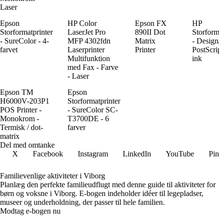
Laser
Epson
HP Color
Epson FX
HP
Storformatprinter
LaserJet Pro
890II Dot
Storform
- SureColor - 4-
MFP 4302fdn
Matrix
- Design
farvet
Laserprinter
Printer
PostScrip
Multifunktion
ink
med Fax - Farve
- Laser
Epson TM
Epson
H6000V-203P1
Storformatprinter
POS Printer -
- SureColor SC-
Monokrom -
T3700DE - 6
Termisk / dot-
farver
matrix
Del med omtanke
X
Facebook
Instagram
LinkedIn
YouTube
Pin
Familievenlige aktiviteter i Viborg
Planlæg den perfekte familieudflugt med denne guide til aktiviteter for
børn og voksne i Viborg. E-bogen indeholder idéer til legepladser,
museer og underholdning, der passer til hele familien.
Modtag e-bogen nu