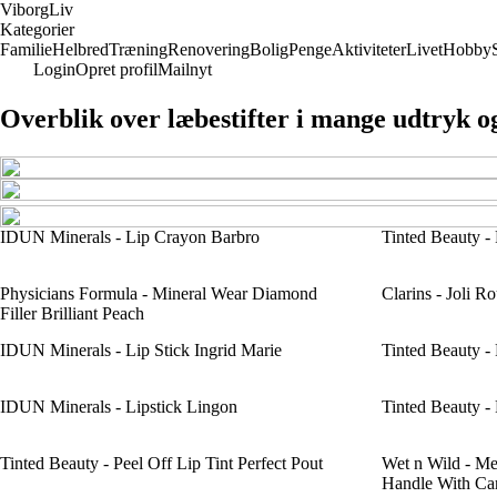
Viborg
Liv
Kategorier
Familie
Helbred
Træning
Renovering
Bolig
Penge
Aktiviteter
Livet
Hobby
Login
Opret profil
Mailnyt
Overblik over læbestifter i mange udtryk o
IDUN Minerals - Lip Crayon Barbro
Tinted Beauty - 
Physicians Formula - Mineral Wear Diamond
Clarins - Joli R
Filler Brilliant Peach
IDUN Minerals - Lip Stick Ingrid Marie
Tinted Beauty - 
IDUN Minerals - Lipstick Lingon
Tinted Beauty - 
Tinted Beauty - Peel Off Lip Tint Perfect Pout
Wet n Wild - Meg
Handle With Ca