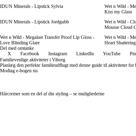
IDUN Minerals - Lipstick Sylvia
Wet n Wild - Meg
Kiss my Glass
IDUN Minerals - Lipstick Jordgubb
Wet n Wild - C
Mousse Cloud C
Wet n Wild - Megalast Transfer Proof Lip Gloss -
Wet n Wild - Meg
Love Blinding Glare
Heart Shattering
Del med omtanke
X
Facebook
Instagram
LinkedIn
YouTube
Pin
Familievenlige aktiviteter i Viborg
Planlæg den perfekte familieudflugt med denne guide til aktiviteter for
Modtag e-bogen nu
Hårcremer som en del af din styling – se mulighederne