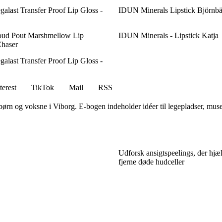
alast Transfer Proof Lip Gloss -
IDUN Minerals Lipstick Björnbä
loud Pout Marshmellow Lip
IDUN Minerals - Lipstick Katja
haser
alast Transfer Proof Lip Gloss -
terest
TikTok
Mail
RSS
 børn og voksne i Viborg. E-bogen indeholder idéer til legepladser, muse
Udforsk ansigtspeelings, der hjæ
fjerne døde hudceller