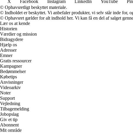
X
Facebook
Instagram
LinkedIn
YouTube
Pin
© Ophavsretligt beskyttet materiale.
© Indholdet er beskyttet. Vi anbefaler produkter, vi selv står inde for
© Ophavsret gælder for alt indhold her. Vi kan få en del af salget genne
Lær os at kende
Historien
Værdier og mission
Bidragydere
Hjælp os
Adresser
Emner
Gratis ressourcer
Kampagner
Bedømmelser
Købetips
Anvisninger
Videoarkiv
Noter
Support
Vejledning
Tilbagemelding
Jobopslag
Giv et tip
Abonnent
Mit område