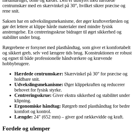
metalstænger, bolte og kæder. Den er udstyret med hærdede
centrumskær med en skærvinkel på 30°, hvilket sikrer præcise og
rene snit.
Saksen har en udvekslingsmekanisme, der øger kraftoverførslen og
gør det lettere at klippe hårde materialer med mindre fysisk
anstrengelse. En centreringsskrue bidrager til øget sikkerhed og
stabilitet under brug.
Rørgrebene er forsynet med plasthåndtag, som giver et komfortabelt
og sikkert greb, selv ved længere tids brug. Konstruktionen er robust
og egnet til både professionelle håndværkere og krævende
hobbybrugere.
Hærdede centrumskær:
Skærvinkel på 30° for præcise og
holdbare snit.
Udvekslingsmekanisme:
Øger klippekraften og reducerer
behovet for fysisk styrke.
Centreringsskrue:
Giver ekstra sikkerhed og stabilitet under
klipning.
Ergonomiske håndtag:
Rørgreb med plasthåndtag for bedre
komfort og kontrol.
Længde:
24" (652 mm) – giver god rækkevidde og kraft.
Fordele og ulemper