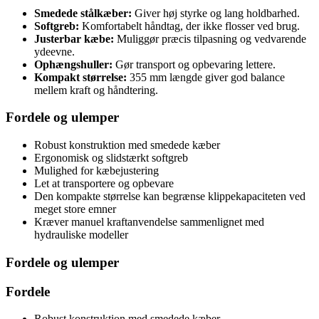
Smedede stålkæber:
Giver høj styrke og lang holdbarhed.
Softgreb:
Komfortabelt håndtag, der ikke flosser ved brug.
Justerbar kæbe:
Muliggør præcis tilpasning og vedvarende
ydeevne.
Ophængshuller:
Gør transport og opbevaring lettere.
Kompakt størrelse:
355 mm længde giver god balance
mellem kraft og håndtering.
Fordele og ulemper
Robust konstruktion med smedede kæber
Ergonomisk og slidstærkt softgreb
Mulighed for kæbejustering
Let at transportere og opbevare
Den kompakte størrelse kan begrænse klippekapaciteten ved
meget store emner
Kræver manuel kraftanvendelse sammenlignet med
hydrauliske modeller
Fordele og ulemper
Fordele
Robust konstruktion med smedede kæber