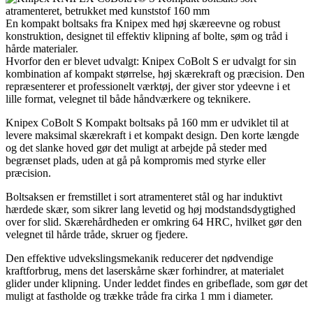
En kompakt boltsaks fra Knipex med høj skæreevne og robust
konstruktion, designet til effektiv klipning af bolte, søm og tråd i
hårde materialer.
Hvorfor den er blevet udvalgt: Knipex CoBolt S er udvalgt for sin
kombination af kompakt størrelse, høj skærekraft og præcision. Den
repræsenterer et professionelt værktøj, der giver stor ydeevne i et
lille format, velegnet til både håndværkere og teknikere.
Knipex CoBolt S Kompakt boltsaks på 160 mm er udviklet til at
levere maksimal skærekraft i et kompakt design. Den korte længde
og det slanke hoved gør det muligt at arbejde på steder med
begrænset plads, uden at gå på kompromis med styrke eller
præcision.
Boltsaksen er fremstillet i sort atramenteret stål og har induktivt
hærdede skær, som sikrer lang levetid og høj modstandsdygtighed
over for slid. Skærehårdheden er omkring 64 HRC, hvilket gør den
velegnet til hårde tråde, skruer og fjedere.
Den effektive udvekslingsmekanik reducerer det nødvendige
kraftforbrug, mens det laserskårne skær forhindrer, at materialet
glider under klipning. Under leddet findes en gribeflade, som gør det
muligt at fastholde og trække tråde fra cirka 1 mm i diameter.