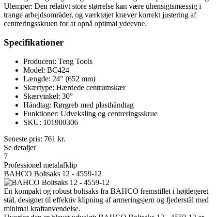
Ulemper: Den relativt store størrelse kan være uhensigtsmæssig i
trange arbejdsområder, og værktøjet kræver korrekt justering af
centreringsskruen for at opnå optimal ydeevne.
Specifikationer
Producent: Teng Tools
Model: BC424
Længde: 24" (652 mm)
Skærtype: Hærdede centrumskær
Skærvinkel: 30°
Håndtag: Rørgreb med plasthåndtag
Funktioner: Udveksling og centreringsskrue
SKU: 101900306
Seneste pris:
761
kr.
Se detaljer
7
Professionel metalafklip
BAHCO Boltsaks 12 - 4559-12
En kompakt og robust boltsaks fra BAHCO fremstillet i højtlegeret
stål, designet til effektiv klipning af armeringsjern og fjederstål med
minimal kraftanvendelse.