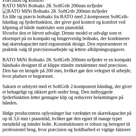
Præcision og komfort
BATO MiNi Boltsaks 2K SoftGrib 200mm m/fjeder
En lille og præcis boltsaks fra BATO med 2-komponent SoftGrib-
håndtag og fjederfunktion, der giver god kontrol og komfort ved
klipning af hårde materialer som pianotråd.
Hvorfor den er blevet udvalgt: Denne model er udvalgt som et
eksempel på en kompakt og brugervenlig boltsaks, der kombinerer
høj skærekapacitet med ergonomisk design. Den repræsenterer et
praktisk valg til præcisionsarbejde og lettere afklipningsopgaver.
BATO MiNi Boltsaks 2K SoftGrib 200mm m/fjeder er en kompakt
håndsaks designet til at klippe mindre metalemner med præcision.
Den har en længde på 200 mm, hvilket gør den velegnet til arbejde,
hvor pladsen er begrænset.
Saksen er udstyret med et SoftGrib 2-komponent håndtag, der giver
et behageligt og sikkert greb under brug. Den indbyggede
fjederfunktion letter gentagne klip og reducerer belastningen på
hånden.
Ifølge producentens oplysninger har værktøjet en skærekapacitet på
op til 3,6 mm i pianotråd, hvilket gør den egnet til mange typer
metaltråd og mindre bolte. Konstruktionen er robust og beregnet til
professionel brug, hvor præcision og holdbarhed er vigtige faktorer.