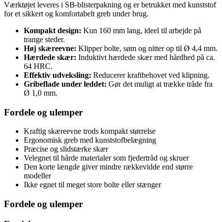
Værktøjet leveres i SB-blisterpakning og er betrukket med kunststof
for et sikkert og komfortabelt greb under brug.
Kompakt design:
Kun 160 mm lang, ideel til arbejde på
trange steder.
Høj skæreevne:
Klipper bolte, søm og nitter op til Ø 4,4 mm.
Hærdede skær:
Induktivt hærdede skær med hårdhed på ca.
64 HRC.
Effektiv udveksling:
Reducerer kraftbehovet ved klipning.
Gribeflade under leddet:
Gør det muligt at trække tråde fra
Ø 1,0 mm.
Fordele og ulemper
Kraftig skæreevne trods kompakt størrelse
Ergonomisk greb med kunststofbelægning
Præcise og slidstærke skær
Velegnet til hårde materialer som fjedertråd og skruer
Den korte længde giver mindre rækkevidde end større
modeller
Ikke egnet til meget store bolte eller stænger
Fordele og ulemper