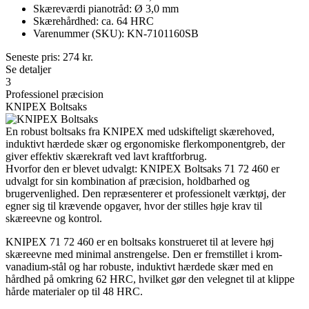
Skæreværdi pianotråd: Ø 3,0 mm
Skærehårdhed: ca. 64 HRC
Varenummer (SKU): KN-7101160SB
Seneste pris:
274
kr.
Se detaljer
3
Professionel præcision
KNIPEX Boltsaks
En robust boltsaks fra KNIPEX med udskifteligt skærehoved,
induktivt hærdede skær og ergonomiske flerkomponentgreb, der
giver effektiv skærekraft ved lavt kraftforbrug.
Hvorfor den er blevet udvalgt: KNIPEX Boltsaks 71 72 460 er
udvalgt for sin kombination af præcision, holdbarhed og
brugervenlighed. Den repræsenterer et professionelt værktøj, der
egner sig til krævende opgaver, hvor der stilles høje krav til
skæreevne og kontrol.
KNIPEX 71 72 460 er en boltsaks konstrueret til at levere høj
skæreevne med minimal anstrengelse. Den er fremstillet i krom-
vanadium-stål og har robuste, induktivt hærdede skær med en
hårdhed på omkring 62 HRC, hvilket gør den velegnet til at klippe
hårde materialer op til 48 HRC.