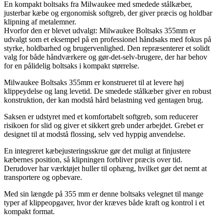
En kompakt boltsaks fra Milwaukee med smedede stålkæber,
justerbar kæbe og ergonomisk softgreb, der giver præcis og holdbar
klipning af metalemner.
Hvorfor den er blevet udvalgt: Milwaukee Boltsaks 355mm er
udvalgt som et eksempel på en professionel håndsaks med fokus på
styrke, holdbarhed og brugervenlighed. Den repræsenterer et solidt
valg for både håndværkere og gør-det-selv-brugere, der har behov
for en pålidelig boltsaks i kompakt størrelse.
Milwaukee Boltsaks 355mm er konstrueret til at levere høj
klippeydelse og lang levetid. De smedede stålkæber giver en robust
konstruktion, der kan modstå hård belastning ved gentagen brug.
Saksen er udstyret med et komfortabelt softgreb, som reducerer
risikoen for slid og giver et sikkert greb under arbejdet. Grebet er
designet til at modstå flossing, selv ved hyppig anvendelse.
En integreret kæbejusteringsskrue gør det muligt at finjustere
kæbernes position, så klipningen forbliver præcis over tid.
Derudover har værktøjet huller til ophæng, hvilket gør det nemt at
transportere og opbevare.
Med sin længde på 355 mm er denne boltsaks velegnet til mange
typer af klippeopgaver, hvor der kræves både kraft og kontrol i et
kompakt format.