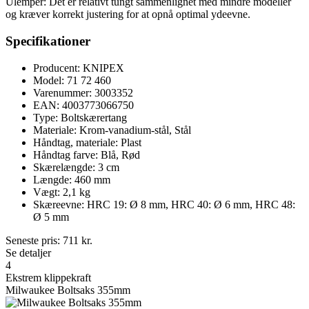
Ulemper: Det er relativt tungt sammenlignet med mindre modeller
og kræver korrekt justering for at opnå optimal ydeevne.
Specifikationer
Producent: KNIPEX
Model: 71 72 460
Varenummer: 3003352
EAN: 4003773066750
Type: Boltskærertang
Materiale: Krom-vanadium-stål, Stål
Håndtag, materiale: Plast
Håndtag farve: Blå, Rød
Skærelængde: 3 cm
Længde: 460 mm
Vægt: 2,1 kg
Skæreevne: HRC 19: Ø 8 mm, HRC 40: Ø 6 mm, HRC 48:
Ø 5 mm
Seneste pris:
711
kr.
Se detaljer
4
Ekstrem klippekraft
Milwaukee Boltsaks 355mm