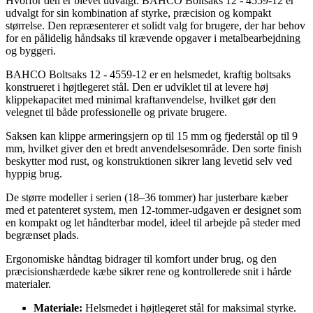
Hvorfor den er blevet udvalgt: BAHCO Boltsaks 12 - 4559-12 er
udvalgt for sin kombination af styrke, præcision og kompakt
størrelse. Den repræsenterer et solidt valg for brugere, der har behov
for en pålidelig håndsaks til krævende opgaver i metalbearbejdning
og byggeri.
BAHCO Boltsaks 12 - 4559-12 er en helsmedet, kraftig boltsaks
konstrueret i højtlegeret stål. Den er udviklet til at levere høj
klippekapacitet med minimal kraftanvendelse, hvilket gør den
velegnet til både professionelle og private brugere.
Saksen kan klippe armeringsjern op til 15 mm og fjederstål op til 9
mm, hvilket giver den et bredt anvendelsesområde. Den sorte finish
beskytter mod rust, og konstruktionen sikrer lang levetid selv ved
hyppig brug.
De større modeller i serien (18–36 tommer) har justerbare kæber
med et patenteret system, men 12-tommer-udgaven er designet som
en kompakt og let håndterbar model, ideel til arbejde på steder med
begrænset plads.
Ergonomiske håndtag bidrager til komfort under brug, og den
præcisionshærdede kæbe sikrer rene og kontrollerede snit i hårde
materialer.
Materiale:
Helsmedet i højtlegeret stål for maksimal styrke.