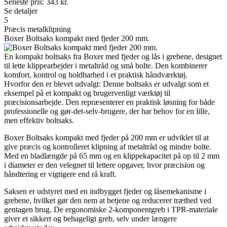
Seneste pris:
343
kr.
Se detaljer
5
Præcis metalklipning
Boxer Boltsaks kompakt med fjeder 200 mm.
En kompakt boltsaks fra Boxer med fjeder og lås i grebene, designet
til lette klippearbejder i metaltråd og små bolte. Den kombinerer
komfort, kontrol og holdbarhed i et praktisk håndværktøj.
Hvorfor den er blevet udvalgt: Denne boltsaks er udvalgt som et
eksempel på et kompakt og brugervenligt værktøj til
præcisionsarbejde. Den repræsenterer en praktisk løsning for både
professionelle og gør-det-selv-brugere, der har behov for en lille,
men effektiv boltsaks.
Boxer Boltsaks kompakt med fjeder på 200 mm er udviklet til at
give præcis og kontrolleret klipning af metaltråd og mindre bolte.
Med en bladlængde på 65 mm og en klippekapacitet på op til 2 mm
i diameter er den velegnet til lettere opgaver, hvor præcision og
håndtering er vigtigere end rå kraft.
Saksen er udstyret med en indbygget fjeder og låsemekanisme i
grebene, hvilket gør den nem at betjene og reducerer træthed ved
gentagen brug. De ergonomiske 2-komponentgreb i TPR-materiale
giver et sikkert og behageligt greb, selv under længere