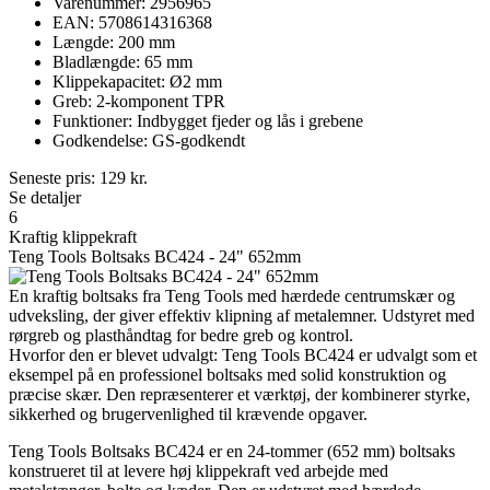
Varenummer: 2956965
EAN: 5708614316368
Længde: 200 mm
Bladlængde: 65 mm
Klippekapacitet: Ø2 mm
Greb: 2-komponent TPR
Funktioner: Indbygget fjeder og lås i grebene
Godkendelse: GS-godkendt
Seneste pris:
129
kr.
Se detaljer
6
Kraftig klippekraft
Teng Tools Boltsaks BC424 - 24" 652mm
En kraftig boltsaks fra Teng Tools med hærdede centrumskær og
udveksling, der giver effektiv klipning af metalemner. Udstyret med
rørgreb og plasthåndtag for bedre greb og kontrol.
Hvorfor den er blevet udvalgt: Teng Tools BC424 er udvalgt som et
eksempel på en professionel boltsaks med solid konstruktion og
præcise skær. Den repræsenterer et værktøj, der kombinerer styrke,
sikkerhed og brugervenlighed til krævende opgaver.
Teng Tools Boltsaks BC424 er en 24-tommer (652 mm) boltsaks
konstrueret til at levere høj klippekraft ved arbejde med