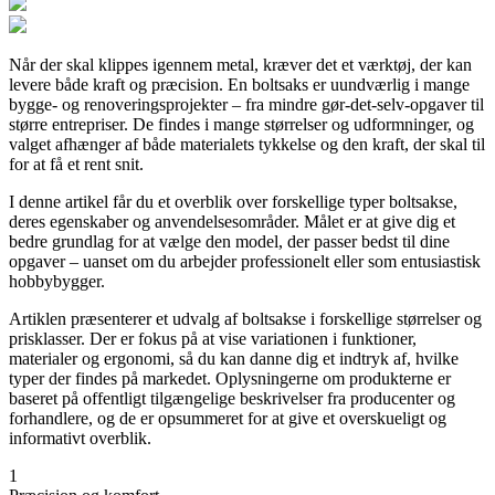
Når der skal klippes igennem metal, kræver det et værktøj, der kan
levere både kraft og præcision. En boltsaks er uundværlig i mange
bygge- og renoveringsprojekter – fra mindre gør-det-selv-opgaver til
større entrepriser. De findes i mange størrelser og udformninger, og
valget afhænger af både materialets tykkelse og den kraft, der skal til
for at få et rent snit.
I denne artikel får du et overblik over forskellige typer boltsakse,
deres egenskaber og anvendelsesområder. Målet er at give dig et
bedre grundlag for at vælge den model, der passer bedst til dine
opgaver – uanset om du arbejder professionelt eller som entusiastisk
hobbybygger.
Artiklen præsenterer et udvalg af boltsakse i forskellige størrelser og
prisklasser. Der er fokus på at vise variationen i funktioner,
materialer og ergonomi, så du kan danne dig et indtryk af, hvilke
typer der findes på markedet. Oplysningerne om produkterne er
baseret på offentligt tilgængelige beskrivelser fra producenter og
forhandlere, og de er opsummeret for at give et overskueligt og
informativt overblik.
1