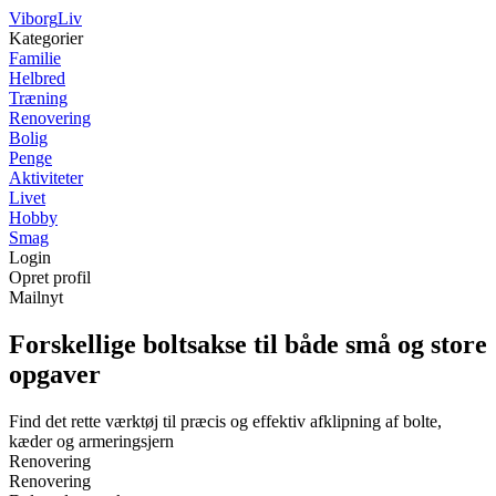
Viborg
Liv
Kategorier
Familie
Helbred
Træning
Renovering
Bolig
Penge
Aktiviteter
Livet
Hobby
Smag
Login
Opret profil
Mailnyt
Forskellige boltsakse til både små og store
opgaver
Find det rette værktøj til præcis og effektiv afklipning af bolte,
kæder og armeringsjern
Renovering
Renovering