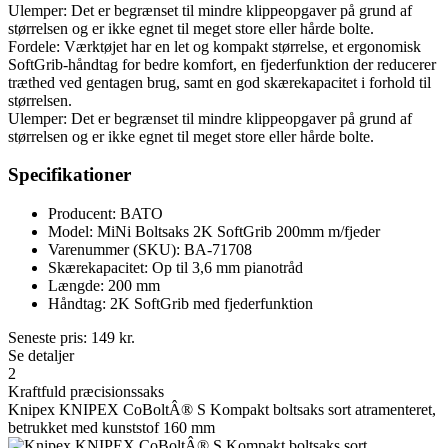
Ulemper: Det er begrænset til mindre klippeopgaver på grund af
størrelsen og er ikke egnet til meget store eller hårde bolte.
Fordele: Værktøjet har en let og kompakt størrelse, et ergonomisk
SoftGrib-håndtag for bedre komfort, en fjederfunktion der reducerer
træthed ved gentagen brug, samt en god skærekapacitet i forhold til
størrelsen.
Ulemper: Det er begrænset til mindre klippeopgaver på grund af
størrelsen og er ikke egnet til meget store eller hårde bolte.
Specifikationer
Producent: BATO
Model: MiNi Boltsaks 2K SoftGrib 200mm m/fjeder
Varenummer (SKU): BA-71708
Skærekapacitet: Op til 3,6 mm pianotråd
Længde: 200 mm
Håndtag: 2K SoftGrib med fjederfunktion
Seneste pris:
149
kr.
Se detaljer
2
Kraftfuld præcisionssaks
Knipex KNIPEX CoBoltÂ® S Kompakt boltsaks sort atramenteret,
betrukket med kunststof 160 mm