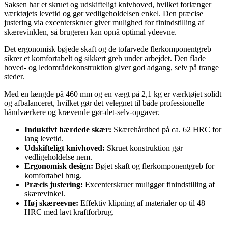
Saksen har et skruet og udskifteligt knivhoved, hvilket forlænger
værktøjets levetid og gør vedligeholdelsen enkel. Den præcise
justering via excenterskruer giver mulighed for finindstilling af
skærevinklen, så brugeren kan opnå optimal ydeevne.
Det ergonomisk bøjede skaft og de tofarvede flerkomponentgreb
sikrer et komfortabelt og sikkert greb under arbejdet. Den flade
hoved- og ledområdekonstruktion giver god adgang, selv på trange
steder.
Med en længde på 460 mm og en vægt på 2,1 kg er værktøjet solidt
og afbalanceret, hvilket gør det velegnet til både professionelle
håndværkere og krævende gør-det-selv-opgaver.
Induktivt hærdede skær:
Skærehårdhed på ca. 62 HRC for
lang levetid.
Udskifteligt knivhoved:
Skruet konstruktion gør
vedligeholdelse nem.
Ergonomisk design:
Bøjet skaft og flerkomponentgreb for
komfortabel brug.
Præcis justering:
Excenterskruer muliggør finindstilling af
skærevinkel.
Høj skæreevne:
Effektiv klipning af materialer op til 48
HRC med lavt kraftforbrug.