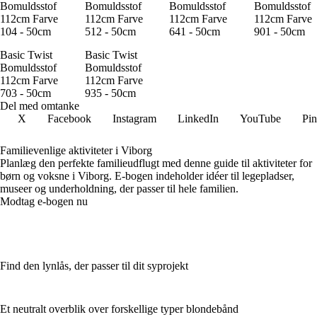
Bomuldsstof
Bomuldsstof
Bomuldsstof
Bomuldsstof
112cm Farve
112cm Farve
112cm Farve
112cm Farve
104 - 50cm
512 - 50cm
641 - 50cm
901 - 50cm
Basic Twist
Basic Twist
Bomuldsstof
Bomuldsstof
112cm Farve
112cm Farve
703 - 50cm
935 - 50cm
Del med omtanke
X
Facebook
Instagram
LinkedIn
YouTube
Pin
Familievenlige aktiviteter i Viborg
Planlæg den perfekte familieudflugt med denne guide til aktiviteter for
børn og voksne i Viborg. E-bogen indeholder idéer til legepladser,
museer og underholdning, der passer til hele familien.
Modtag e-bogen nu
Find den lynlås, der passer til dit syprojekt
Et neutralt overblik over forskellige typer blondebånd